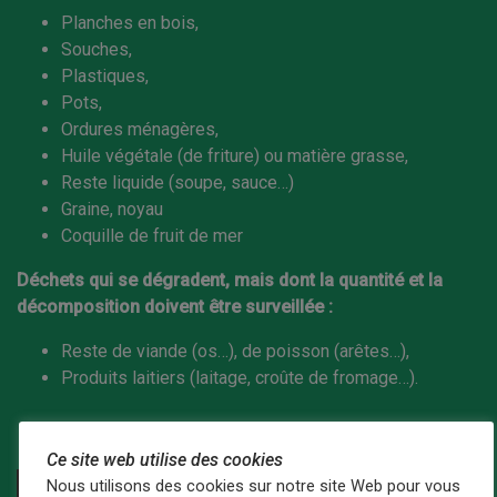
Planches en bois,
Souches,
Plastiques,
Pots,
Ordures ménagères,
Huile végétale (de friture) ou matière grasse,
Reste liquide (soupe, sauce…)
Graine, noyau
Coquille de fruit de mer
Déchets qui se dégradent, mais dont la quantité et la
décomposition doivent être surveillée :
Reste de viande (os…), de poisson (arêtes…),
Produits laitiers (laitage, croûte de fromage…).
Ce site web utilise des cookies
Nous utilisons des cookies sur notre site Web pour vous