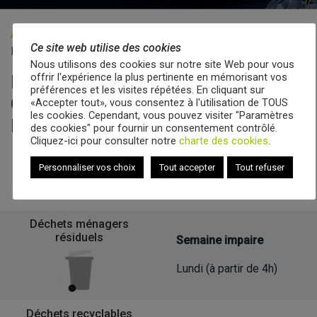
Accueil
»
Veolia - Zones de collecte
»
OBERNAI –
Ce site web utilise des cookies
Décapole, Roselières, Europe Nord
Nous utilisons des cookies sur notre site Web pour vous
offrir l'expérience la plus pertinente en mémorisant vos
Le calendrier de collecte de
préférences et les visites répétées. En cliquant sur
OBERNAI – Décapole, Roselières,
«Accepter tout», vous consentez à l'utilisation de TOUS
les cookies. Cependant, vous pouvez visiter "Paramètres
Europe Nord
des cookies" pour fournir un consentement contrôlé.
Cliquez-ici pour consulter notre
charte des cookies
.
Personnaliser vos choix
Tout accepter
Tout refuser
Retour à la liste des communes
Déchets ménagers
résiduels
Semaine impaire
Lundi (à partir de 4h)
Déchets recyclables