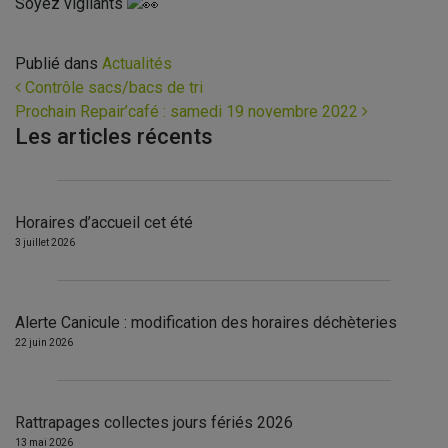
Soyez vigilants
Publié dans
Actualités
Navigation
Contrôle sacs/bacs de tri
Prochain Repair’café : samedi 19 novembre 2022
Les articles récents
Horaires d’accueil cet été
3 juillet 2026
Alerte Canicule : modification des horaires déchèteries
22 juin 2026
Rattrapages collectes jours fériés 2026
13 mai 2026