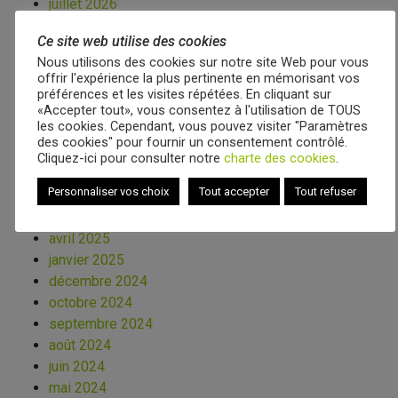
juillet 2026
juin 2026
Ce site web utilise des cookies
mai 2026
Nous utilisons des cookies sur notre site Web pour vous
avril 2026
offrir l'expérience la plus pertinente en mémorisant vos
mars 2026
préférences et les visites répétées. En cliquant sur
décembre 2025
«Accepter tout», vous consentez à l'utilisation de TOUS
les cookies. Cependant, vous pouvez visiter "Paramètres
novembre 2025
des cookies" pour fournir un consentement contrôlé.
octobre 2025
Cliquez-ici pour consulter notre
charte des cookies
.
juillet 2025
Personnaliser vos choix
Tout accepter
Tout refuser
juin 2025
mai 2025
avril 2025
janvier 2025
décembre 2024
octobre 2024
septembre 2024
août 2024
juin 2024
mai 2024